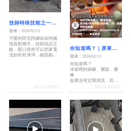
技師特殊技能之一
「一心三用」｜屏東
發佈：2026/02/13
水塔清洗｜屏東洗水
可愛的阿北阿嬤叔叔阿姨
塔
很喜歡聊天，技師說話之
你知道嗎？｜屏東冰
餘，眼口依然可以把家電
箱清洗｜屏東洗冰箱
洗的乾乾淨淨，細節顧好
發佈：2026/02/13
顧滿✨✨✨
你知道嗎？
冰箱裡的抽屜、層架、膠
條
如果沒有定期清洗，其實
比你想像的還髒