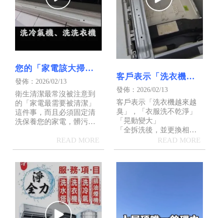
您的「家電該大掃除
客戶表示「洗衣機越
了！！」｜屏東冷氣
發佈：2026/02/13
來越臭」，「衣服洗
發佈：2026/02/13
清洗｜屏東洗冷氣
衛生清潔最常沒被注意到
不乾淨」｜屏東洗衣
客戶表示「洗衣機越來越
的「家電最需要被清潔」
機清洗｜屏東洗洗衣
臭」，「衣服洗不乾淨」
這件事，而且必須固定清
機
「晃動變大」
洗保養您的家電，髒污開
「全拆洗後，並更換相關
始累積，該臭的開始發
零件，通通改善✅」
臭，影響身體的黴菌細菌
///為何洗衣機要固定清洗的
等污垢髒污，正默默讓人
原因///
渾身不舒服，漸漸的家電
不如以往的效能表現，總
覺得