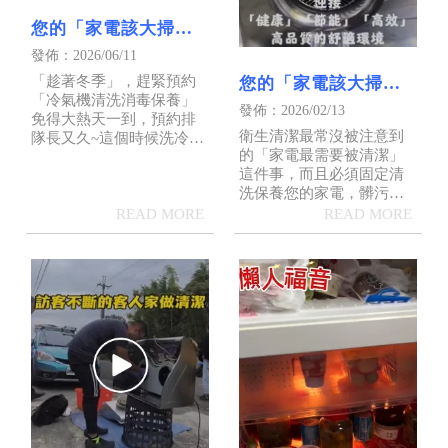
您的「家電該大掃除
了！！」
發佈：2026/06/11
「趁著冬季」，趕緊預約
您的「家電該大掃除
「冷氣機清洗消毒保養」
了！！」｜屏東排油
發佈：2026/02/13
免得大熱天一到，預約排
煙機清洗｜屏東洗排
衛生清潔最常沒被注意到
隊長又久~這個時候洗冷氣
油煙機
的「家電最需要被清潔」
絕對是最佳時機
這件事，而且必須固定清
洗保養您的家電，髒污開
始累積，該臭的開始發
臭，影響身體的黴菌細菌
等污垢髒污，正默默讓人
渾身不舒服，漸漸的家電
不如以往的效能表現，總
覺得