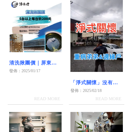
清洗揪團價｜屏東水
塔清洗｜屏東冷氣清
發佈：2025/01/17
洗｜屏東洗衣機清洗
「淨式關懷」沒有收
益，得來比金錢更有
發佈：2025/02/18
價值｜屏東冷氣清洗
｜屏東洗冷氣