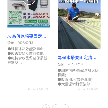
///為何冰箱要固定清
洗的原因///｜屏東冰
發佈：2026/02/13
箱清洗｜屏東洗冰箱
⚫延長冰箱效能及壽命
⚫改善製冷及散熱效能
為何水塔要固定清洗
⚫維持食物品質確保最新
鮮狀態
的原因｜屏東洗水塔
發佈：2025/12/02
⚫清除內部黴菌細菌
推薦｜屏東洗水塔公
⚫細菌病菌清除(遠離大腸
司
桿菌)
⚫改善用水(異色異味)
⚫大量泥垢雜質清除
⚫保持水質乾淨 用水健康
1
2
3
4