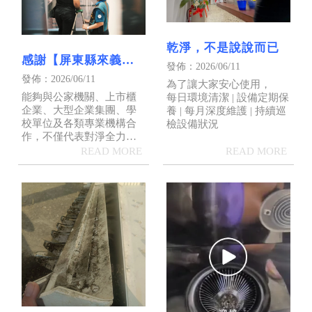
乾淨，不是說說而已
感謝【屏東縣來義鄉
發佈：2026/06/11
鄉公所】指定委託淨
發佈：2026/06/11
為了讓大家安心使用，
全力
能夠與公家機關、上市櫃
每日環境清潔 | 設備定期保
企業、大型企業集團、學
養 | 每月深度維護 | 持續巡
校單位及各類專業機構合
檢設備狀況
作，不僅代表對淨全力專
業能力的肯定，更是我們
持續精進服務品質的重要
動力。