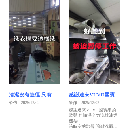
清潔沒有捷徑 只有淨
感謝達來VUVU國寶級
全力｜屏東洗衣機清
的歌聲｜屏東洗排油
發佈：2025/12/02
發佈：2025/12/02
洗｜屏東洗衣機清洗
煙機｜屏東洗抽油煙
感謝達來VUVU國寶級的
推薦
機
歌聲 伴隨淨全力洗排油煙
機😂
跨時空的歌聲 讓難洗而煩