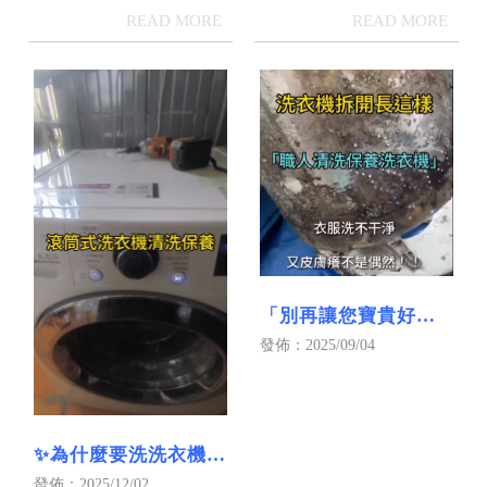
｜屏東洗水塔
清洗｜屏東抽油煙機
清洗
「別再讓您寶貴好看
的衣服或日常服泡髒
發佈：2025/09/04
桶啦」洗衣機清洗｜
屏東洗衣機清洗｜高
雄洗衣機清洗
✨為什麼要洗洗衣機？
屏東洗衣機清洗｜屏
發佈：2025/12/02