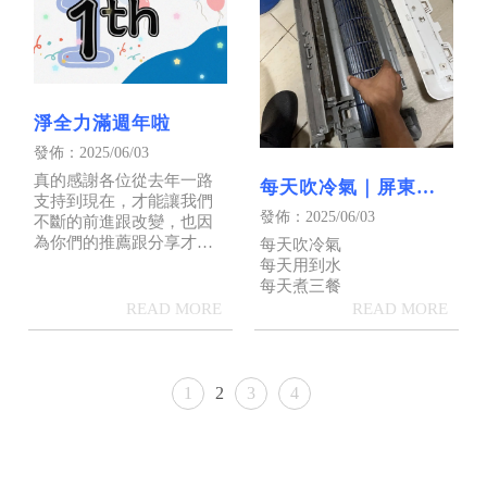
淨全力滿週年啦
發佈：2025/06/03
真的感謝各位從去年一路
每天吹冷氣｜屏東洗
支持到現在，才能讓我們
冷氣
發佈：2025/06/03
不斷的前進跟改變，也因
為你們的推薦跟分享才能
每天吹冷氣
讓大家看見我們
每天用到水
每天煮三餐
1
2
3
4