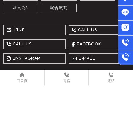
常見QA
配合廠商
冷氣清洗
屏東冷氣清洗
內埔鄉冷氣清洗
高雄冷氣清洗
回首頁
電話
電話
洗冷氣
Designed by
揚京快客
Copyright © 2026
..
累積人氣: 163593