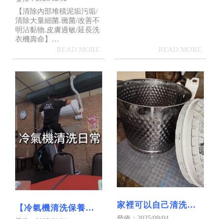
東洗洗衣機
​​​​​​​【清除內部堆積泥垢污垢/
清除大量細菌.黴菌/改善不
明沾黏物.皮膚過敏/延長洗
衣機壽命】
🔊點擊簡介連結官方網
站，或網路搜尋「淨全力
清洗職人」
家裡可以自己清洗洗
【冷氣機清洗保養太
衣機嗎？清洗洗衣機
發佈：2025/09/04