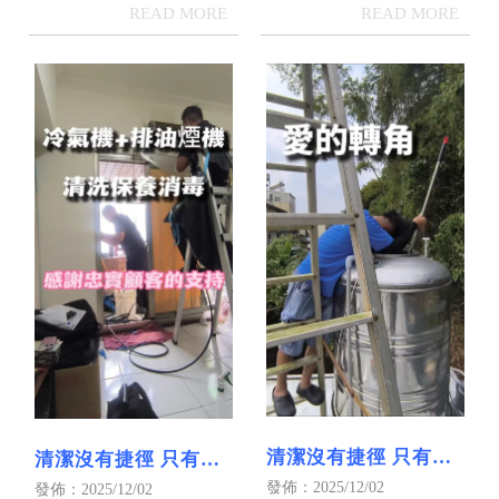
躁的心平穩下來 勢必把排
油煙機洗到發亮
清潔沒有捷徑 只有淨
清潔沒有捷徑 只有淨
全力｜屏東水塔清洗
全力｜屏東排油煙機
發佈：2025/12/02
發佈：2025/12/02